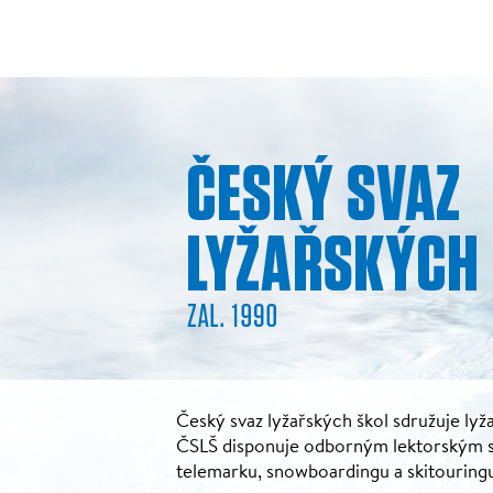
Český svaz lyžařských škol sdružuje lyža
ČSLŠ disponuje odborným lektorským sbo
telemarku, snowboardingu a skitouring