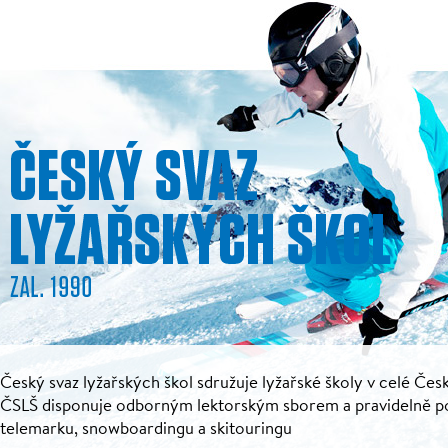
Český svaz lyžařských škol sdružuje lyžařské školy v celé Česk
ČSLŠ disponuje odborným lektorským sborem a pravidelně pořá
telemarku, snowboardingu a skitouringu