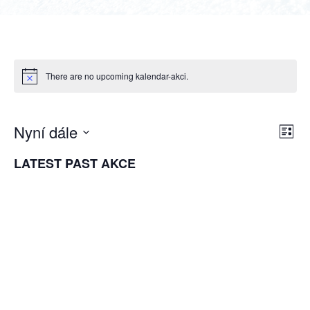
There are no upcoming kalendar-akci.
Nyní dále
NAVIG
Nav
Sezna
Hledat
Select
pro
PRO
LATEST PAST AKCE
date.
zobr
HLEDÁ
Akc
A
ZOBRA
AKCE