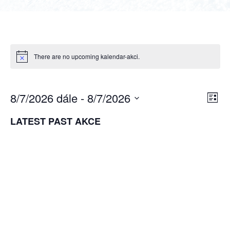
There are no upcoming kalendar-akci.
8/7/2026 dále
 - 
8/7/2026
NAVIG
Nav
Sezna
Hledat
Select
pro
PRO
LATEST PAST AKCE
date.
zobr
HLEDÁ
Akc
A
ZOBRA
AKCE