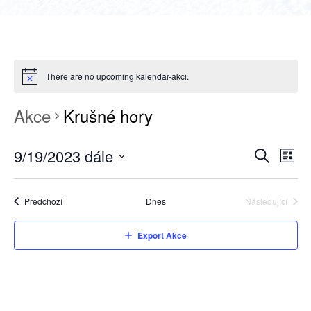
There are no upcoming kalendar-akci.
Akce
Krušné hory
9/19/2023 dále
NAVIGAC
Nav
Sezna
Hledat
Select
pro
PRO
date.
zobr
HLEDÁNÍ
Akce
Předchozí
Dnes
Následující
Akce
Akc
A
Export Akce
ZOBRAZE
AKCE