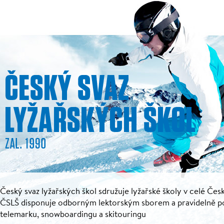
Český svaz lyžařských škol sdružuje lyžařské školy v celé Česk
ČSLŠ disponuje odborným lektorským sborem a pravidelně pořá
telemarku, snowboardingu a skitouringu