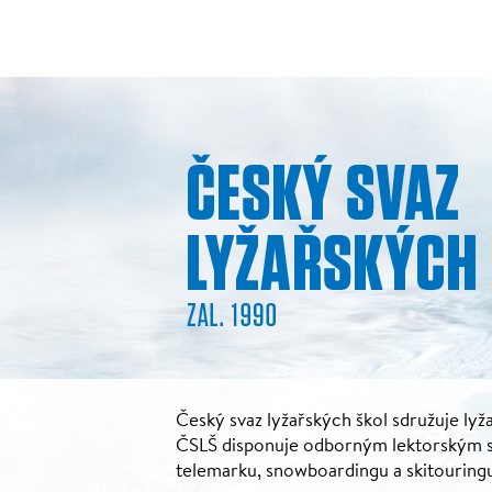
Český svaz lyžařských škol sdružuje lyža
ČSLŠ disponuje odborným lektorským sbo
telemarku, snowboardingu a skitouring