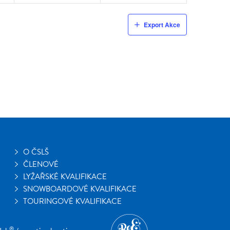
Export Akce
O ČSLŠ
ČLENOVÉ
LYŽAŘSKÉ KVALIFIKACE
SNOWBOARDOVÉ KVALIFIKACE
TOURINGOVÉ KVALIFIKACE
®