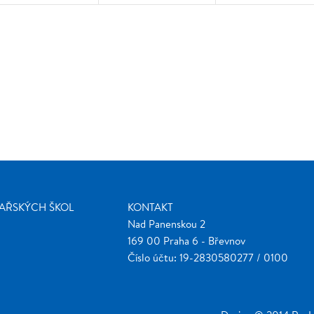
ŽAŘSKÝCH ŠKOL
KONTAKT
Nad Panenskou 2
169 00 Praha 6 - Břevnov
Číslo účtu: 19-2830580277 / 0100