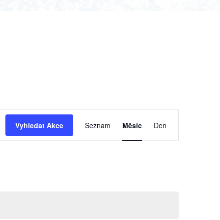
Navigace
Vyhledat Akce
Seznam
Měsíc
Den
pro
zobrazení
Akce