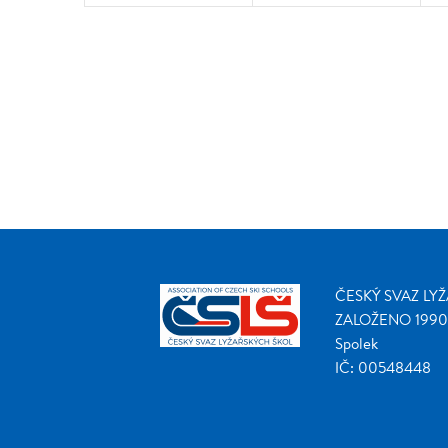
ČESKÝ SVAZ LY
ZALOŽENO 1990
Spolek
IČ: 00548448