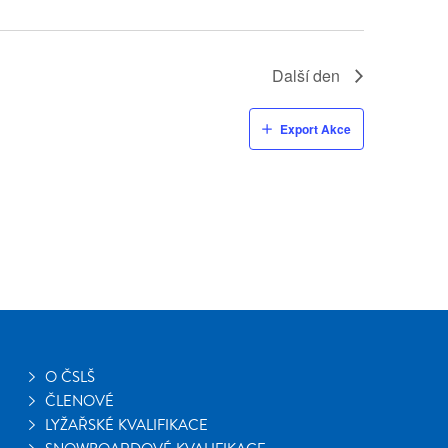
Další den
Export Akce
O ČSLŠ
ČLENOVÉ
LYŽAŘSKÉ KVALIFIKACE