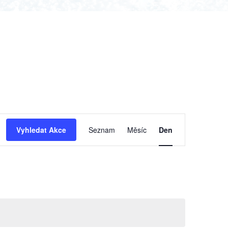
Navigace
Vyhledat Akce
Seznam
Měsíc
Den
pro
zobrazení
Akce