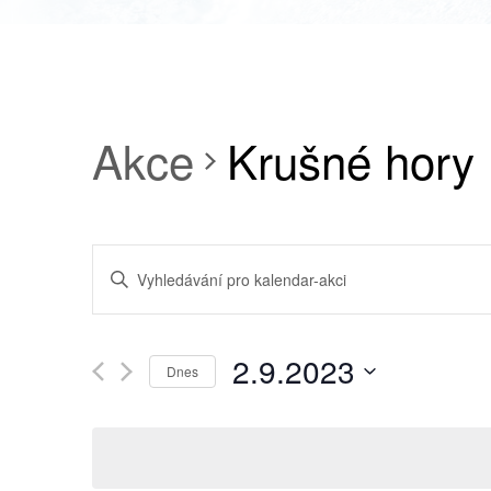
Akce
Krušné hory
NAVIGACE
Enter
PRO
Keyword.
Search
HLEDÁNÍ
for
2.9.2023
A
Dnes
Akce
ZOBRAZENÍ
Select
by
date.
AKCE
Keyword.