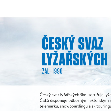
Český svaz lyžařských škol sdružuje lyža
ČSLŠ disponuje odborným lektorským sbo
telemarku, snowboardingu a skitouring