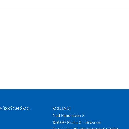
ŽAŘSKÝCH ŠKOL
KONTAKT
Nad Panenskou 2
169 00 Praha 6 - Břevnov