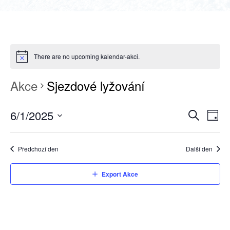
There are no upcoming kalendar-akci.
Akce
Sjezdové lyžování
6/1/2025
NAVIGAC
Nav
Den
Hledat
Select
pro
PRO
date.
zobr
HLEDÁNÍ
Předchozí den
Další den
Akc
A
Export Akce
ZOBRAZE
AKCE