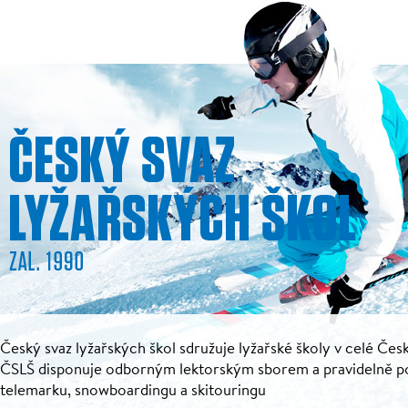
Český svaz lyžařských škol sdružuje lyžařské školy v celé Česk
ČSLŠ disponuje odborným lektorským sborem a pravidelně pořá
telemarku, snowboardingu a skitouringu