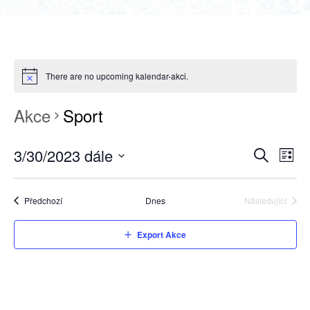
There are no upcoming kalendar-akci.
Akce
Sport
3/30/2023 dále
NAVIGAC
Nav
Sezna
Hledat
Select
pro
PRO
date.
zobr
HLEDÁNÍ
Akce
Předchozí
Dnes
Následující
Akce
Akc
A
Export Akce
ZOBRAZE
AKCE