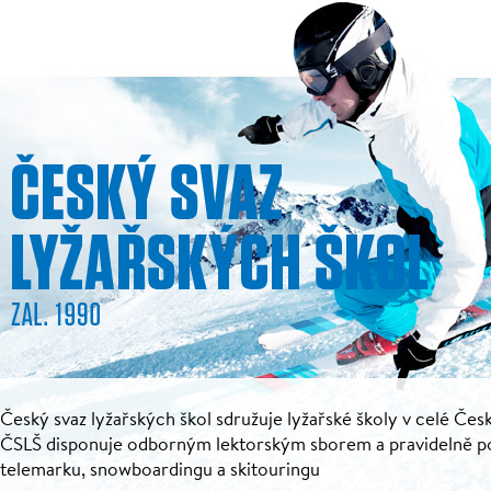
Český svaz lyžařských škol sdružuje lyžařské školy v celé Česk
ČSLŠ disponuje odborným lektorským sborem a pravidelně pořá
telemarku, snowboardingu a skitouringu