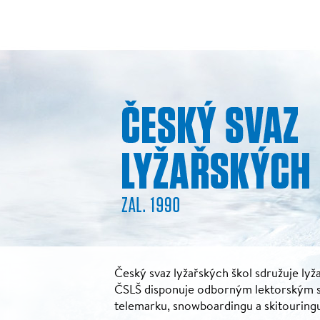
Český svaz lyžařských škol sdružuje lyža
ČSLŠ disponuje odborným lektorským sbo
telemarku, snowboardingu a skitouring