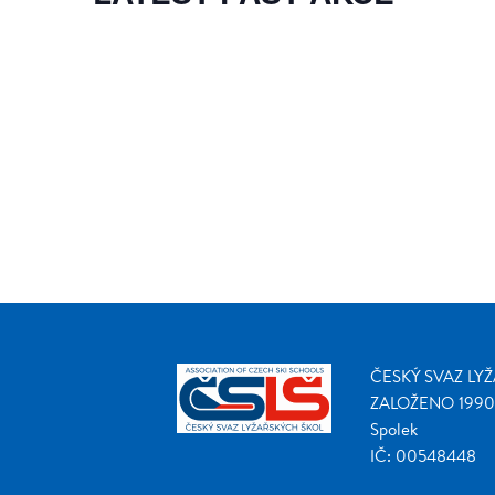
ČESKÝ SVAZ LY
ZALOŽENO 1990
Spolek
IČ: 00548448