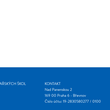
ŽAŘSKÝCH ŠKOL
KONTAKT
Nad Panenskou 2
169 00 Praha 6 - Břevnov
Číslo účtu: 19-2830580277 / 0100