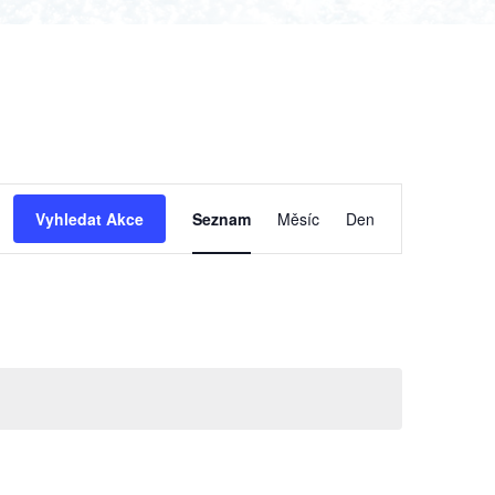
Navigace
Vyhledat Akce
Seznam
Měsíc
Den
pro
zobrazení
Akce