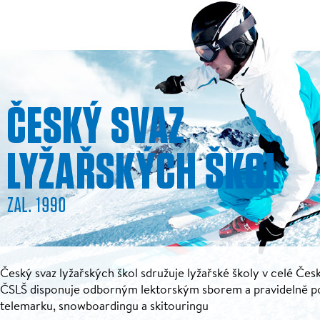
Český svaz lyžařských škol sdružuje lyžařské školy v celé Česk
ČSLŠ disponuje odborným lektorským sborem a pravidelně pořá
telemarku, snowboardingu a skitouringu