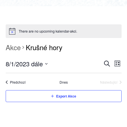
There are no upcoming kalendar-akci.
Akce
Krušné hory
8/1/2023 dále
NAVIGAC
Nav
Sezna
Hledat
Select
pro
PRO
date.
zobr
HLEDÁNÍ
Akce
Předchozí
Dnes
Následující
Akce
Akc
A
Export Akce
ZOBRAZE
AKCE