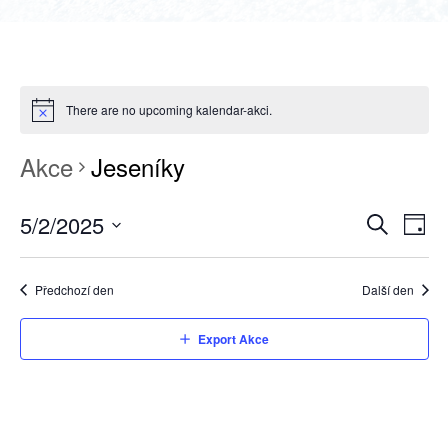
There are no upcoming kalendar-akci.
Akce
Jeseníky
5/2/2025
NAVIGAC
Nav
Den
Hledat
Select
pro
PRO
date.
zobr
HLEDÁNÍ
Předchozí den
Další den
Akc
A
Export Akce
ZOBRAZE
AKCE