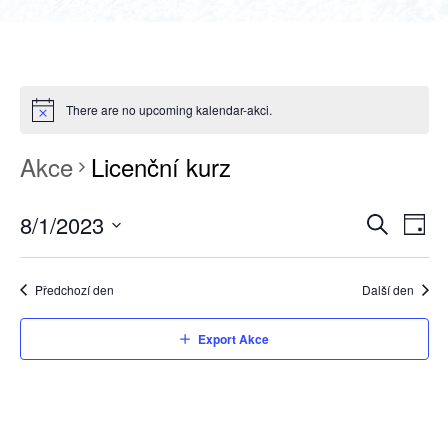
There are no upcoming kalendar-akci.
Akce
Licenční kurz
8/1/2023
NAVIGAC
Nav
Den
Hledat
Select
pro
PRO
date.
zobr
HLEDÁNÍ
Předchozí den
Další den
Akc
A
Export Akce
ZOBRAZE
AKCE