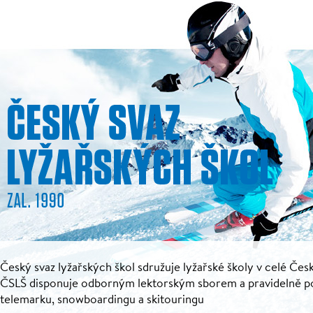
Český svaz lyžařských škol sdružuje lyžařské školy v celé Česk
ČSLŠ disponuje odborným lektorským sborem a pravidelně pořá
telemarku, snowboardingu a skitouringu