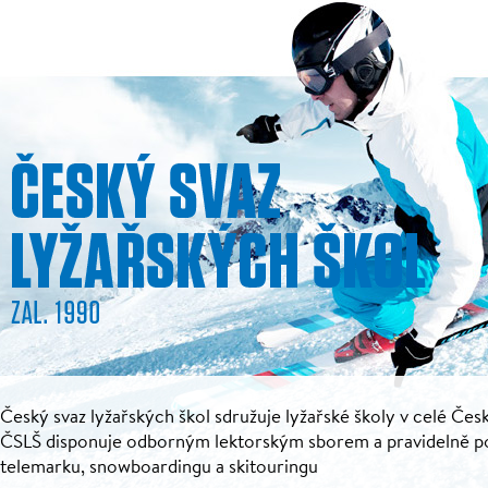
Český svaz lyžařských škol sdružuje lyžařské školy v celé Česk
ČSLŠ disponuje odborným lektorským sborem a pravidelně pořá
telemarku, snowboardingu a skitouringu