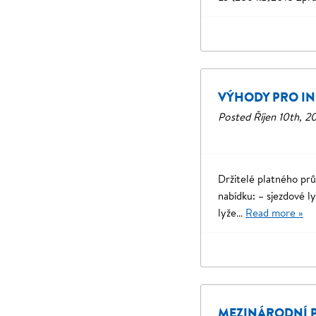
VÝHODY PRO IN
Posted
Říjen 10th, 2
Držitelé platného pr
nabídku: – sjezdové l
lyže…
Read more »
MEZINÁRODNÍ P