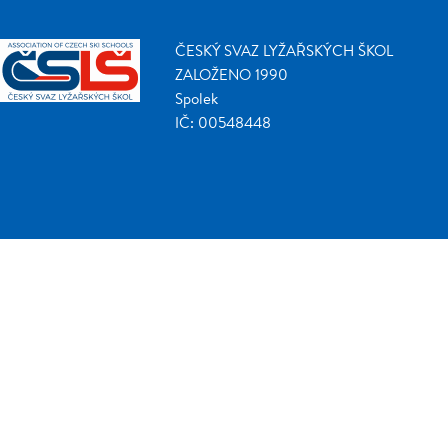
ČESKÝ SVAZ LYŽAŘSKÝCH ŠKOL
ZALOŽENO 1990
Spolek
IČ: 00548448