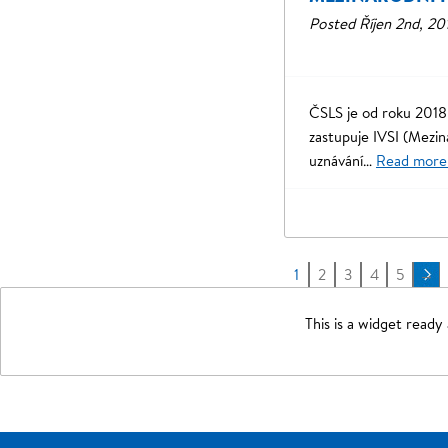
Posted
Říjen 2nd, 20
ČSLS je od roku 2018
zastupuje IVSI (Mezin
uznávání…
Read more
1
2
3
4
5
→
This is a widget ready