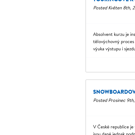
Posted
Květen 8th, 
Absolvent kurzu je in
tělovýchovný proces v
výuka výstupu i sjez
SNOWBOARDOVÉ
Posted
Prosinec 9th
V České republice je 
jsou dané jednak pod