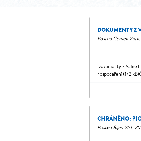
DOKUMENTY Z 
Posted
Červen 25th,
Dokumenty z Valné hr
hospodaření (172 kB)
CHRÁNĚNO: PI
Posted
Říjen 21st, 2