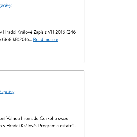
zprávy
.
v Hradci Králové Zapis z VH 2016 (246
16 (368 kB)2016…
Read more »
í zprávy
.
lební Valnou hromadu Českého svazu
n v Hradci Králové. Program a ostatní…