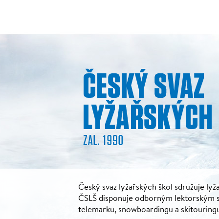
Český svaz lyžařských škol sdružuje lyža
ČSLŠ disponuje odborným lektorským sbo
telemarku, snowboardingu a skitouring