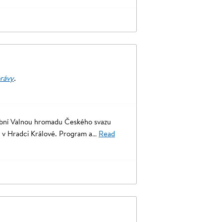
právy
.
lební Valnou hromadu Českého svazu
in v Hradci Králové. Program a…
Read