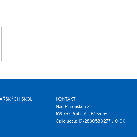
ŽAŘSKÝCH ŠKOL
KONTAKT
Nad Panenskou 2
169 00 Praha 6 - Břevnov
Číslo účtu: 19-2830580277 / 0100