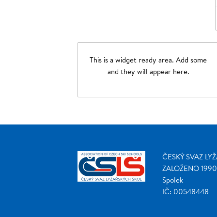
This is a widget ready area. Add some
and they will appear here.
ČESKÝ SVAZ LY
ZALOŽENO 1990
Spolek
IČ: 00548448