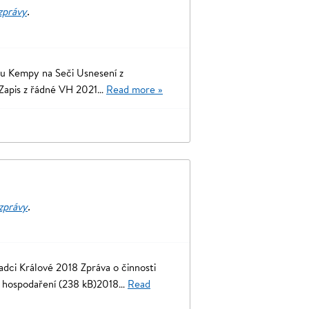
 zprávy
.
u Kempy na Seči Usnesení z
apis z řádné VH 2021…
Read more »
 zprávy
.
dci Králové 2018 Zpráva o činnosti
o hospodaření (238 kB)2018…
Read