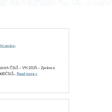
lní zprávy
.
cích ČSLŠ – VH 2025 – Zpráva o
7 kB)ČSLŠ…
Read more »