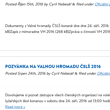
Posted
Říjen 15th, 2016
by
Cyril Nebesář
filed under
Oficiální 
&
Dokumenty z Valné hromady ČSLŠ konané dne dne 24. září. 2016 
kB)Zapis z mimoradne VH 2016 (268 kB)Zpráva o činnosti VH 20
POZVÁNKA NA VALNOU HROMADU ČSLŠ 2016
Posted
Srpen 24th, 2016
by
Cyril Nebesář
filed under
Oficiáln
&
Dovolujeme si pozvat zástupce všech členských organizací na vo
lyžařských škol konanou v sobotu dne 24. září. 2016 od 13:00 hodi
Read more »