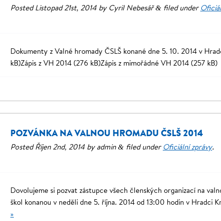
Posted
Listopad 21st, 2014
by
Cyril Nebesář
filed under
Oficiá
&
Dokumenty z Valné hromady ČSLŠ konané dne 5. 10. 2014 v Hrad
kB)Zápis z VH 2014 (276 kB)Zápis z mimořádné VH 2014 (257 kB)
POZVÁNKA NA VALNOU HROMADU ČSLŠ 2014
Posted
Říjen 2nd, 2014
by
admin
filed under
Oficiální zprávy
.
&
Dovolujeme si pozvat zástupce všech členských organizací na val
škol konanou v neděli dne 5. října. 2014 od 13:00 hodin v Hradci 
»