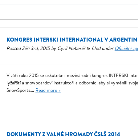
KONGRES INTERSKI INTERNATIONAL V ARGENTIN
Posted
Září 3rd, 2015
by
Cyril Nebesář
filed under
Oficiální zp
&
V září roku 2015 se uskutečnil mezinárodní kongres INTERSKI Inter
lyžařští a snowboardoví instruktoři a odborníci,aby si vyměnili svoj
SnowSports….
Read more »
DOKUMENTY Z VALNÉ HROMADY ČSLŠ 2014