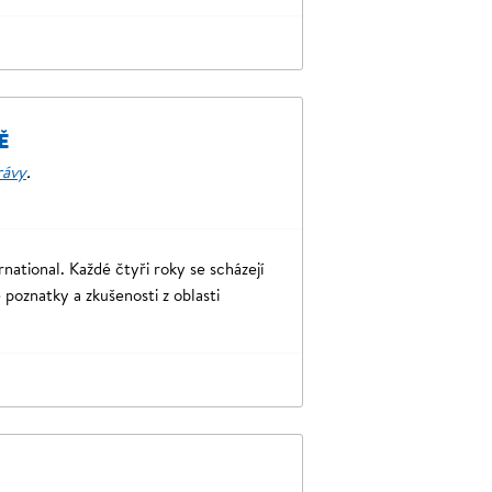
Ě
rávy
.
national. Každé čtyři roky se scházejí
e poznatky a zkušenosti z oblasti