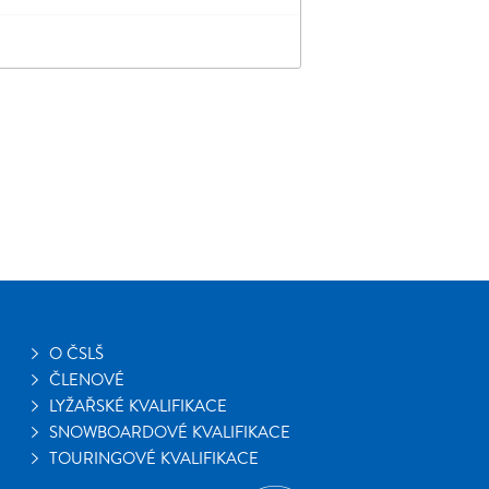
O ČSLŠ
ČLENOVÉ
LYŽAŘSKÉ KVALIFIKACE
SNOWBOARDOVÉ KVALIFIKACE
TOURINGOVÉ KVALIFIKACE