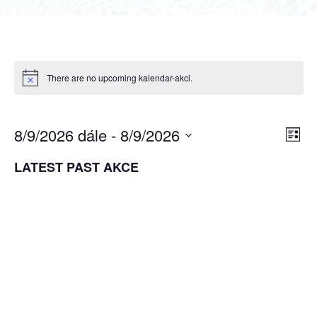
There are no upcoming kalendar-akci.
8/9/2026 dále
 - 
8/9/2026
NAVIG
Nav
Sezna
Hledat
Select
pro
PRO
LATEST PAST AKCE
date.
zobr
HLEDÁ
Akc
A
ZOBRA
AKCE