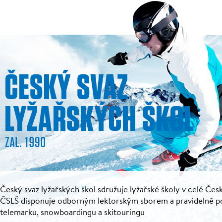
Český svaz lyžařských škol sdružuje lyžařské školy v celé Česk
ČSLŠ disponuje odborným lektorským sborem a pravidelně pořá
telemarku, snowboardingu a skitouringu