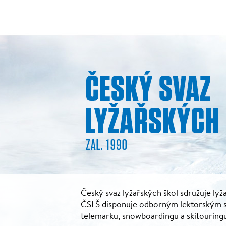
Český svaz lyžařských škol sdružuje lyža
ČSLŠ disponuje odborným lektorským sbo
telemarku, snowboardingu a skitouring