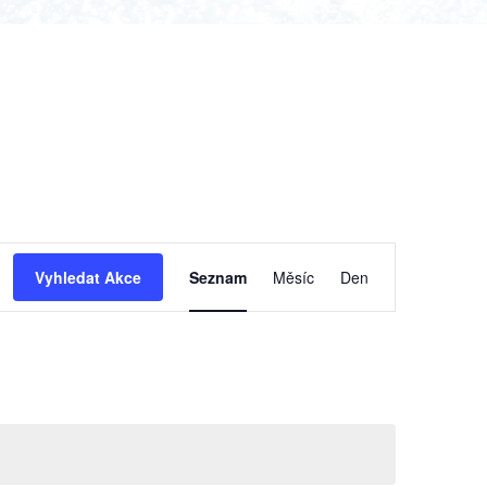
Navigace
Vyhledat Akce
Seznam
Měsíc
Den
pro
zobrazení
Akce