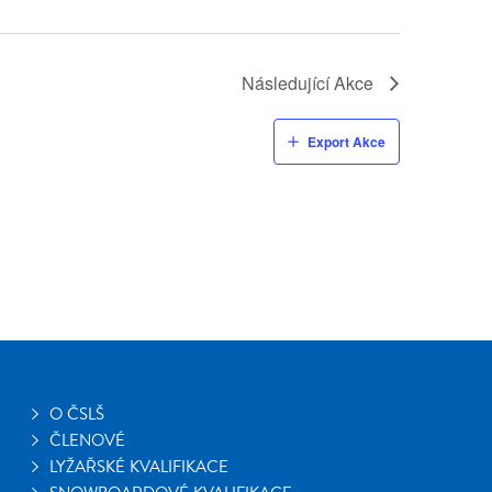
Následující
Akce
Export Akce
O ČSLŠ
ČLENOVÉ
LYŽAŘSKÉ KVALIFIKACE