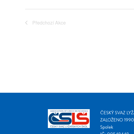
Předchozí
Akce
ČESKÝ SVAZ LY
ZALOŽENO 1990
Spolek