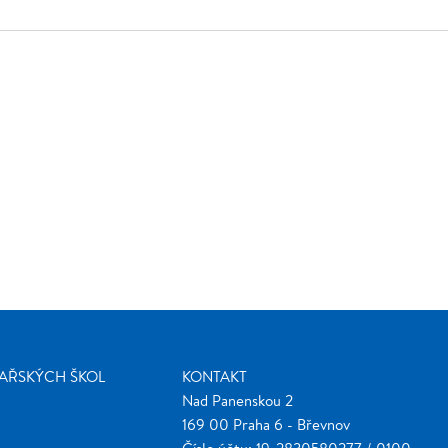
ŽAŘSKÝCH ŠKOL
KONTAKT
Nad Panenskou 2
169 00 Praha 6 - Břevnov