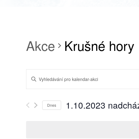
Akce
Krušné hory
NAVIGACE
Enter
PRO
Keyword.
Search
HLEDÁNÍ
for
1.10.2023 nadcház
A
Dnes
Akce
ZOBRAZENÍ
Select
by
date.
AKCE
Keyword.